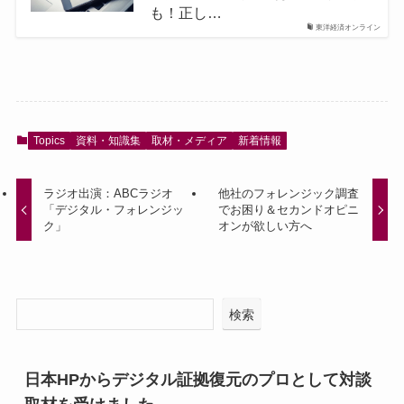
も！正し…
東洋経済オンライン
Topics
資料・知識集
取材・メディア
新着情報
ラジオ出演：ABCラジオ
他社のフォレンジック調査
「デジタル・フォレンジッ
でお困り＆セカンドオピニ
ク」
オンが欲しい方へ
検索
日本HPからデジタル証拠復元のプロとして対談