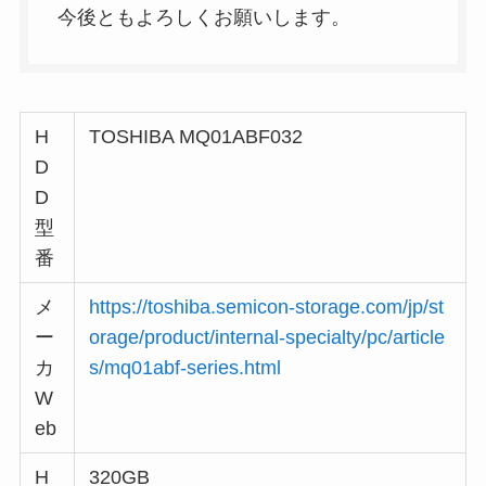
今後ともよろしくお願いします。
H
TOSHIBA MQ01ABF032
D
D
型
番
メ
https://toshiba.semicon-storage.com/jp/st
ー
orage/product/internal-specialty/pc/article
カ
s/mq01abf-series.html
W
eb
H
320GB