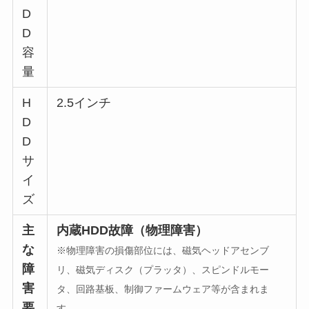
D
D
容
量
H
2.5インチ
D
D
サ
イ
ズ
主
内蔵HDD故障（物理障害）
な
※物理障害の損傷部位には、磁気ヘッドアセンブ
障
リ、磁気ディスク（プラッタ）、スピンドルモー
害
タ、回路基板、制御ファームウェア等が含まれま
要
す。