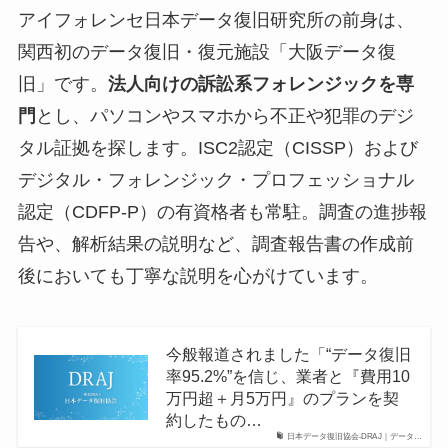
アイフォレンセ日本データ復旧研究所の前身は、
関西初のデータ復旧・復元施設「大阪データ復
旧」です。
法人向けの訴訟系フォレンジックを専
門
とし、パソコンやスマホから不正や犯罪のデジ
タル証拠を探します。ISC2認定（CISSP）および
デジタル・フォレンジック・プロフェッショナル
認定（CDFP-P）の有資格者も常駐。調査の進捗報
告や、解析結果の説明など、調査報告書の作成前
後においても丁寧な説明を心がけています。
今般報道されました「“データ復旧
率95.2%”を信じ、業者と『費用10
万円超＋月5万円』のプランを契
約したもの…
日本データ復旧協会-DRAJ｜データ…