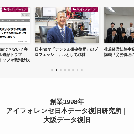
取材・メディア
取材・メディア
相続できない？突
日本hpが「デジタル証拠復元」のプ
杜若経営法律事
ル遺品トラブ
ロフェッショナルとして取材
講義「労務管理
トップや裁判沙汰
策...
創業1998年
アイフォレンセ日本データ復旧研究所｜
大阪データ復旧