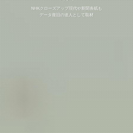
訴訟・裁判向けのデジタルフォレンジック調査
創業1998年・プロが選ぶ【大阪データ復旧】
創業1998年・プロが選ぶ【大阪データ復旧】
NHKクローズアップ現代や新聞各紙も
法人向け不正調査・パソコン・スマホ
動画の復元・ランサムウェア被害
動画の復元・ランサムウェア被害
データ復旧の達人として取材