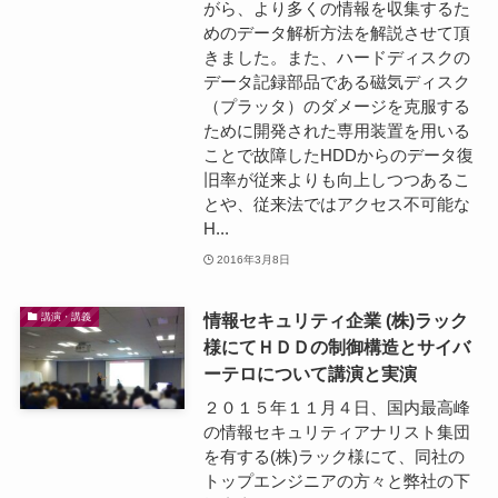
がら、より多くの情報を収集するた
めのデータ解析方法を解説させて頂
きました。また、ハードディスクの
データ記録部品である磁気ディスク
（プラッタ）のダメージを克服する
ために開発された専用装置を用いる
ことで故障したHDDからのデータ復
旧率が従来よりも向上しつつあるこ
とや、従来法ではアクセス不可能な
H...
2016年3月8日
情報セキュリティ企業 (株)ラック
講演・講義
様にてＨＤＤの制御構造とサイバ
ーテロについて講演と実演
２０１５年１１月４日、国内最高峰
の情報セキュリティアナリスト集団
を有する(株)ラック様にて、同社の
トップエンジニアの方々と弊社の下