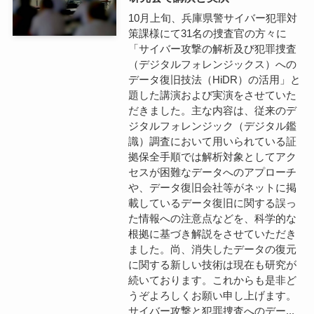
10月上旬、兵庫県警サイバー犯罪対
策課様にて31名の捜査官の方々に
「サイバー攻撃の解析及び犯罪捜査
（デジタルフォレンジックス）への
データ復旧技法（HiDR）の活用」と
題した講演および実演をさせていた
だきました。主な内容は、従来のデ
ジタルフォレンジック（デジタル鑑
識）調査において用いられている証
拠保全手順では解析対象としてアク
セスが困難なデータへのアプローチ
や、データ復旧会社等がネットに掲
載しているデータ復旧に関する誤っ
た情報への注意点などを、科学的な
根拠に基づき解説をさせていただき
ました。尚、消失したデータの復元
に関する新しい技術は現在も研究が
続いております。これからも是非ど
うぞよろしくお願い申し上げます。
サイバー攻撃と犯罪捜査へのデー...