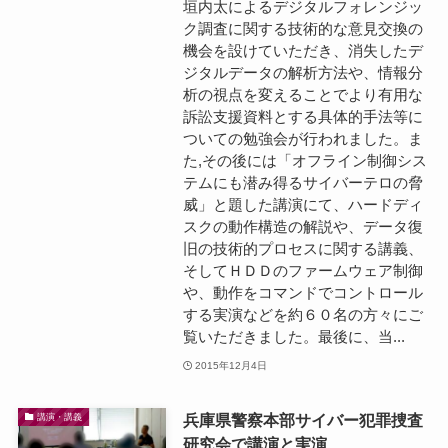
垣内太によるデジタルフォレンジッ
ク調査に関する技術的な意見交換の
機会を設けていただき、消失したデ
ジタルデータの解析方法や、情報分
析の視点を変えることでより有用な
訴訟支援資料とする具体的手法等に
ついての勉強会が行われました。ま
た,その後には「オフライン制御シス
テムにも潜み得るサイバーテロの脅
威」と題した講演にて、ハードディ
スクの動作構造の解説や、データ復
旧の技術的プロセスに関する講義、
そしてＨＤＤのファームウェア制御
や、動作をコマンドでコントロール
する実演などを約６０名の方々にご
覧いただきました。最後に、当...
2015年12月4日
兵庫県警察本部サイバー犯罪捜査
講演・講義
研究会で講演と実演