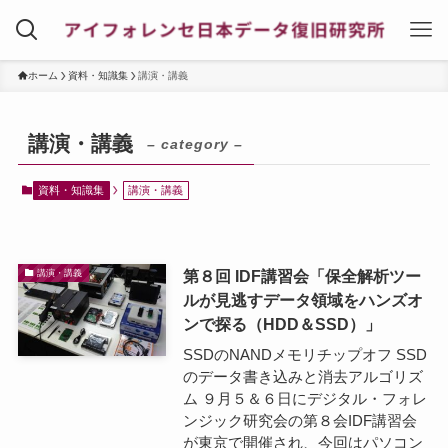
ホーム
資料・知識集
講演・講義
講演・講義
– category –
資料・知識集
講演・講義
第８回 IDF講習会「保全解析ツー
講演・講義
ルが見逃すデータ領域をハンズオ
ンで探る（HDD＆SSD）」
SSDのNANDメモリチップオフ SSD
のデータ書き込みと消去アルゴリズ
ム ９月５＆６日にデジタル・フォレ
ンジック研究会の第８会IDF講習会
が東京で開催され、今回はパソコン