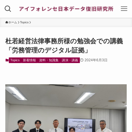
ホーム
Topics
杜若経営法律事務所様の勉強会での講義
「労務管理のデジタル証拠」
2024年6月3日
Topics
新着情報
資料・知識集
講演・講義