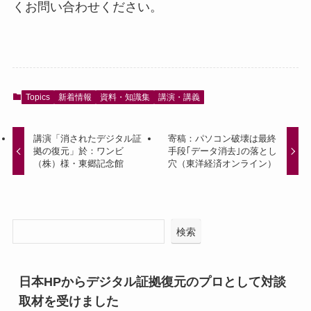
くお問い合わせください。
Topics
新着情報
資料・知識集
講演・講義
講演「消されたデジタル証
寄稿：パソコン破壊は最終
拠の復元」於：ワンビ
手段｢データ消去｣の落とし
（株）様・東郷記念館
穴（東洋経済オンライン）
検索
日本HPからデジタル証拠復元のプロとして対談
取材を受けました